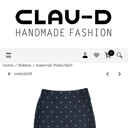
Cookievoorkeuren zijn momenteel gesloten.
0
Home
/
Rokken
/
Kokerrok 'Polka Skirt'
overzicht