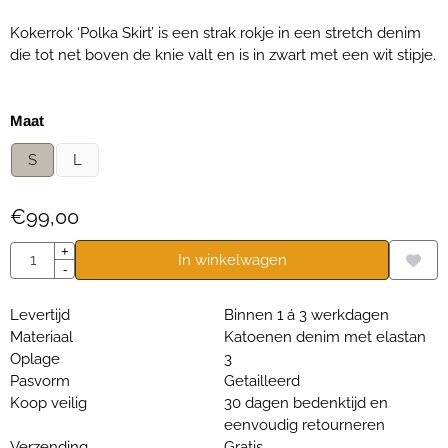
Kokerrok ‘Polka Skirt’ is een strak rokje in een stretch denim
die tot net boven de knie valt en is in zwart met een wit stipje.
Maak een keuze voor
Maat
S
L
€
99,00
Aantal
+
In winkelwagen
-
Levertijd
Binnen 1 á 3 werkdagen
Materiaal
Katoenen denim met elastan
Oplage
3
Pasvorm
Getailleerd
Koop veilig
30 dagen bedenktijd en
eenvoudig retourneren
Verzending
Gratis