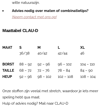
witte natuurazijn.
Advies nodig over maten of combinatietips?
Neem contact met ons op!
Maattabel CLAU-D
MAAT
S
M
L
XL
36/38
40/42
42/44
46
BORST
88 – 92
92 – 96
96 – 102
104 – 110
TAILLE
68 – 72
72 – 76
78 – 84
84 – 90
HEUP
92 – 96
98 – 102
102 – 108
108 – 104
Onze stoffen zijn veelal met stretch, waardoor je iets meer
speling hebt qua maat.
Hulp of advies nodig? Mail naar CLAU-D