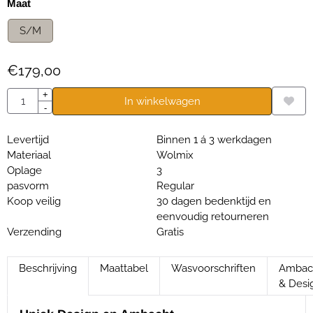
Maak een keuze voor
Maat
S/M
€
179,00
Aantal
+
In winkelwagen
-
Levertijd
Binnen 1 á 3 werkdagen
Materiaal
Wolmix
Oplage
3
pasvorm
Regular
Koop veilig
30 dagen bedenktijd en
eenvoudig retourneren
Verzending
Gratis
Beschrijving
Maattabel
Wasvoorschriften
Ambac
& Desi