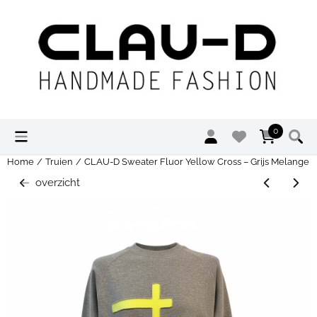
Cookievoorkeuren zijn momenteel gesloten.
0
Home
/
Truien
/
CLAU-D Sweater Fluor Yellow Cross – Grijs Melange 
overzicht