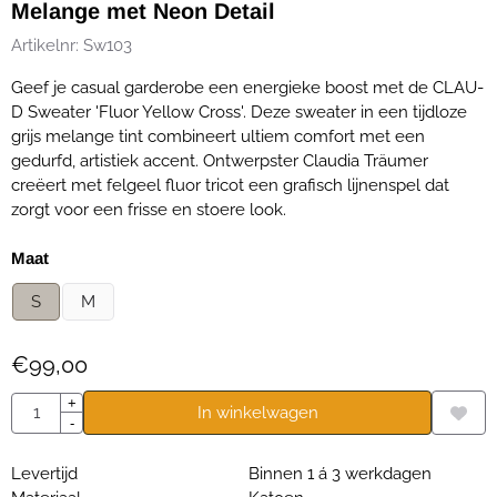
Melange met Neon Detail
Artikelnr:
Sw103
Geef je casual garderobe een energieke boost met de CLAU-
D Sweater 'Fluor Yellow Cross'. Deze sweater in een tijdloze
grijs melange tint combineert ultiem comfort met een
gedurfd, artistiek accent. Ontwerpster Claudia Träumer
creëert met felgeel fluor tricot een grafisch lijnenspel dat
zorgt voor een frisse en stoere look.
Maak een keuze voor
Maat
S
M
€
99,00
Aantal
+
In winkelwagen
-
Levertijd
Binnen 1 á 3 werkdagen