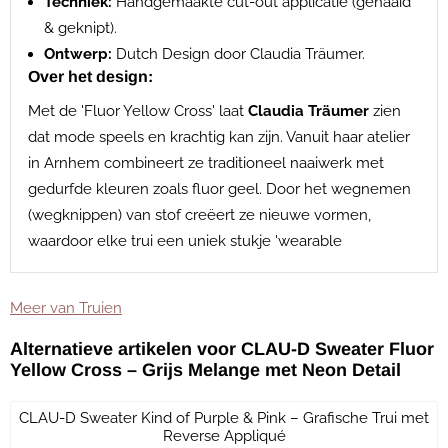
Techniek:
Handgemaakte cut-out applicatie (genaaid
& geknipt).
Ontwerp:
Dutch Design door Claudia Träumer.
Over het design:
Met de 'Fluor Yellow Cross' laat
Claudia Träumer
zien
dat mode speels en krachtig kan zijn. Vanuit haar atelier
in Arnhem combineert ze traditioneel naaiwerk met
gedurfde kleuren zoals fluor geel. Door het wegnemen
(wegknippen) van stof creëert ze nieuwe vormen,
waardoor elke trui een uniek stukje 'wearable
Meer van Truien
Alternatieve artikelen voor
CLAU-D Sweater Fluor
Yellow Cross – Grijs Melange met Neon Detail
CLAU-D Sweater Kind of Purple & Pink – Grafische Trui met
Reverse Appliqué